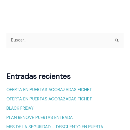
B
u
s
c
a
Entradas recientes
r
p
OFERTA EN PUERTAS ACORAZADAS FICHET
o
OFERTA EN PUERTAS ACORAZADAS FICHET
r
BLACK FRIDAY
:
PLAN RENOVE PUERTAS ENTRADA
MES DE LA SEGURIDAD – DESCUENTO EN PUERTA